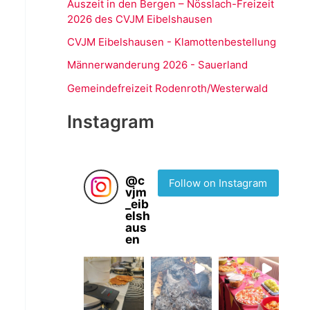
Auszeit in den Bergen – Nösslach-Freizeit
2026 des CVJM Eibelshausen
CVJM Eibelshausen - Klamottenbestellung
Männerwanderung 2026 - Sauerland
Gemeindefreizeit Rodenroth/Westerwald
Instagram
@
c
Follow on Instagram
vjm
_eib
elsh
aus
en