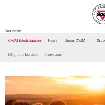
Zum
Inhalt
springen
Startseite
CVJM Eibelshausen
News
Unser CVJM
Grup
Mitgliederbereich
Impressum